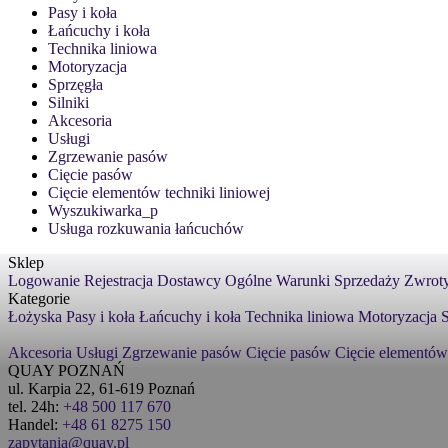
Pasy i koła
Łańcuchy i koła
Technika liniowa
Motoryzacja
Sprzęgła
Silniki
Akcesoria
Usługi
Zgrzewanie pasów
Cięcie pasów
Cięcie elementów techniki liniowej
Wyszukiwarka_p
Usługa rozkuwania łańcuchów
Sklep
Logowanie
Rejestracja
Dostawcy
Ogólne Warunki Sprzedaży
Zwroty
Kategorie
Łożyska
Pasy i koła
Łańcuchy i koła
Technika liniowa
Motoryzacja
S
Akcesoria
Usługi
Zgrzewanie pasów
Cięcie pasów
Cięcie elementów
QUAY POZNAŃ
ul. Karpia 22, 61-619 Poznań
tel. 24h:
+48 500 117 670
Handel:
+48 61 8275 150
zapytania@quay.pl