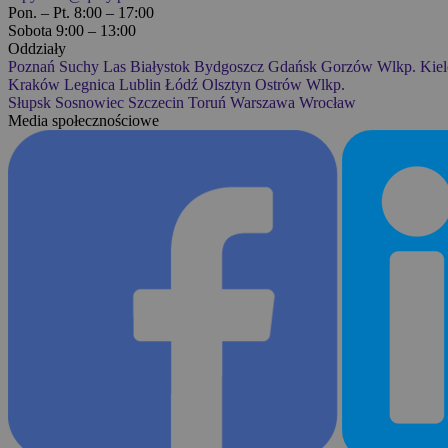
Pon. – Pt. 8:00 – 17:00
Sobota 9:00 – 13:00
Oddziały
Poznań
Suchy Las
Białystok
Bydgoszcz
Gdańsk
Gorzów Wlkp.
Kiel
Kraków
Legnica
Lublin
Łódź
Olsztyn
Ostrów Wlkp.
Słupsk
Sosnowiec
Szczecin
Toruń
Warszawa
Wrocław
Media społecznościowe