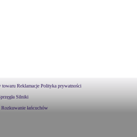
 towaru
Reklamacje
Polityka prywatności
przęgła
Silniki
Rozkuwanie łańcuchów