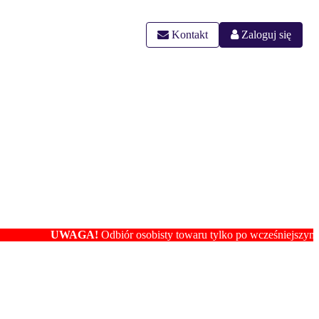
Kontakt
Zaloguj się
UWAGA!
Odbiór osobisty towaru tylko po wcześniejszym ustaleniu