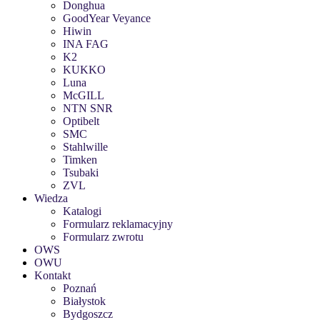
Donghua
GoodYear Veyance
Hiwin
INA FAG
K2
KUKKO
Luna
McGILL
NTN SNR
Optibelt
SMC
Stahlwille
Timken
Tsubaki
ZVL
Wiedza
Katalogi
Formularz reklamacyjny
Formularz zwrotu
OWS
OWU
Kontakt
Poznań
Białystok
Bydgoszcz