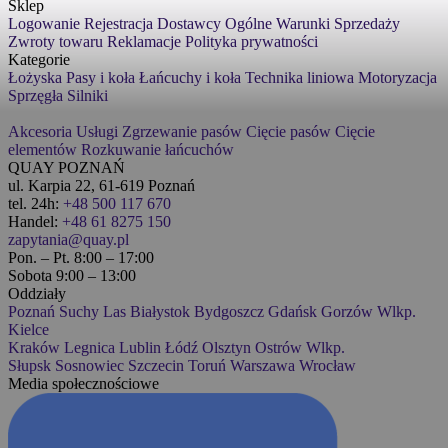
Sklep
Logowanie
Rejestracja
Dostawcy
Ogólne Warunki Sprzedaży
Zwroty towaru
Reklamacje
Polityka prywatności
Kategorie
Łożyska
Pasy i koła
Łańcuchy i koła
Technika liniowa
Motoryzacja
Sprzęgła
Silniki
Akcesoria
Usługi
Zgrzewanie pasów
Cięcie pasów
Cięcie
elementów
Rozkuwanie łańcuchów
QUAY POZNAŃ
ul. Karpia 22, 61-619 Poznań
tel. 24h:
+48 500 117 670
Handel:
+48 61 8275 150
zapytania@quay.pl
Pon. – Pt. 8:00 – 17:00
Sobota 9:00 – 13:00
Oddziały
Poznań
Suchy Las
Białystok
Bydgoszcz
Gdańsk
Gorzów Wlkp.
Kielce
Kraków
Legnica
Lublin
Łódź
Olsztyn
Ostrów Wlkp.
Słupsk
Sosnowiec
Szczecin
Toruń
Warszawa
Wrocław
Media społecznościowe