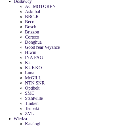
Dostawcy
AC-MOTOREN
Askubal
BBC-R
Beco
Bosch
Brizzon
Corteco
Donghua
GoodYear Veyance
Hiwin
INA FAG
K2
KUKKO
Luna
McGILL
NTN SNR
Optibelt
SMC
Stahlwille
Timken
Tsubaki
ZVL
Wiedza
Katalogi