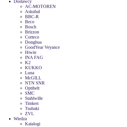
Dostawcy
AC-MOTOREN
Askubal
BBC-R
Beco
Bosch
Brizzon
Corteco
Donghua
GoodYear Veyance
Hiwin
INA FAG
K2
KUKKO
Luna
McGILL
NTN SNR
Optibelt
SMC
Stahlwille
Timken
Tsubaki
ZVL
Wiedza
Katalogi