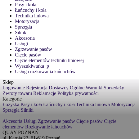
Pasy i koła
Łańcuchy i koła
Technika liniowa
Motoryzacja
Sprzęgła
Silniki
Akcesoria
Usługi
Zgrzewanie pasów
Cięcie pasów
Cięcie elementów techniki liniowej
Wyszukiwarka_p
Usługa rozkuwania łańcuchów
Sklep
Logowanie
Rejestracja
Dostawcy
Ogólne Warunki Sprzedaży
Zwroty towaru
Reklamacje
Polityka prywatności
Kategorie
Łożyska
Pasy i koła
Łańcuchy i koła
Technika liniowa
Motoryzacja
Sprzęgła
Silniki
Akcesoria
Usługi
Zgrzewanie pasów
Cięcie pasów
Cięcie
elementów
Rozkuwanie łańcuchów
QUAY POZNAŃ
ul. Karpia 22, 61-619 Poznań